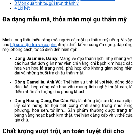
3
Món quà tinh tế, gửi trọn thành ý
4
Lời kết
Đa dạng mẫu mã, thỏa mãn mọi gu thẩm mỹ
Minh Long thấu hiểu rằng mỗi người có một gu thẩm mỹ riêng. Vì vậy,
các
bộ sưu tập trà và cà phê
được thiết kế vô cùng đa dạng, đáp ứng
mọi phong cách, từ cổ điển đến hiện đại:
Dòng Jasmine, Daisy:
Mang vẻ đẹp thanh lịch, nhẹ nhàng với
các họa tiết đơn giản như viền chỉ vàng, chỉ bạch kim hoặc các
hoa văn hoa lá trang nhã, phù hợp cho không gian sống hiện
đại và những buổi trà chiều thân mật.
Dòng Camellia, Anh Vũ:
Thể hiện sự tinh tế với kiểu dáng độc
đáo, kết hợp cùng các hoa văn mang tính nghệ thuật cao, là
điểm nhấn ấn tượng cho phòng khách.
Dòng Hoàng Cung, Đài Các:
Đây là những bộ sưu tập cao cấp,
lấy cảm hứng từ họa tiết cung đình sang trọng như rồng
phượng, hoa sen, tứ linh… Sản phẩm thường được trang trí
bằng vàng hoặc bạch kim thật, thể hiện đẳng cấp và vị thế của
gia chủ.
Chất lượng vượt trội, an toàn tuyệt đối cho