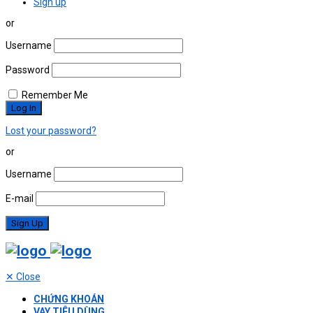
Sign up
or
Username
Password
Remember Me
Lost your password?
or
Username
E-mail
✕
Close
CHỨNG KHOÁN
VAY TIÊU DÙNG