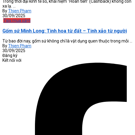
Trong thời đại kinh tế số, khái niệm “Hoàn tiền” (Cashback) không còn
xa lạ. ...
By
Thien Pham
30/09/2025
Tips mua sắm
Gốm sứ Minh Long: Tinh hoa từ đất – Tinh xảo từ người
Từ bao đời nay, gốm sứ không chỉ là vật dụng quen thuộc trong mỗi ...
By
Thien Pham
30/09/2025
Đăng ký
Kết nối với