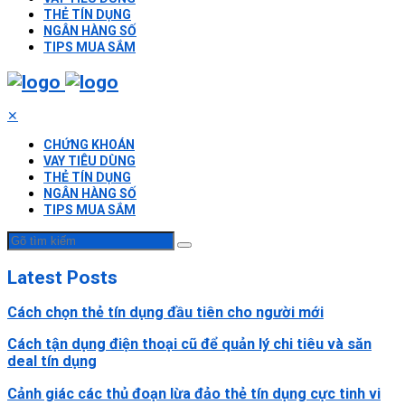
THẺ TÍN DỤNG
NGÂN HÀNG SỐ
TIPS MUA SẮM
✕
CHỨNG KHOÁN
VAY TIÊU DÙNG
THẺ TÍN DỤNG
NGÂN HÀNG SỐ
TIPS MUA SẮM
Latest Posts
Cách chọn thẻ tín dụng đầu tiên cho người mới
Cách tận dụng điện thoại cũ để quản lý chi tiêu và săn
deal tín dụng
Cảnh giác các thủ đoạn lừa đảo thẻ tín dụng cực tinh vi