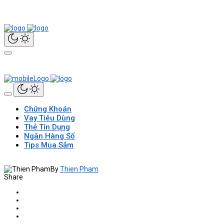
Chứng Khoán
Vay Tiêu Dùng
Thẻ Tín Dụng
Ngân Hàng Số
Tips Mua Sắm
By
Thien Pham
Share