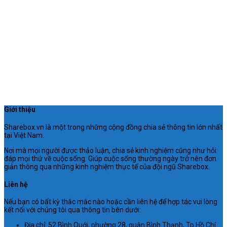
Giới thiệu
Sharebox.vn là một trong những cộng đồng chia sẻ thông tin lớn nhất
tại Việt Nam.
Nơi mà mọi người được thảo luận, chia sẻ kinh nghiệm cũng như hỏi
đáp mọi thứ về cuộc sống. Giúp cuộc sống thường ngày trở nên đơn
giản thông qua những kinh nghiệm thực tế của đội ngũ Sharebox.
Liên hệ
Nếu bạn có bất kỳ thắc mắc nào hoặc cần liên hệ để hợp tác vui lòng
kết nối với chúng tôi qua thông tin bên dưới:
Địa chỉ: 52 Bình Quới, phường 28, quận Bình Thạnh, Tp.Hồ Chí