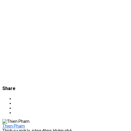
Share
Thien Pham
Thích sự mới lạ, năng động, khám phá.