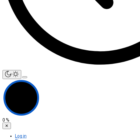
0
%
✕
Log in