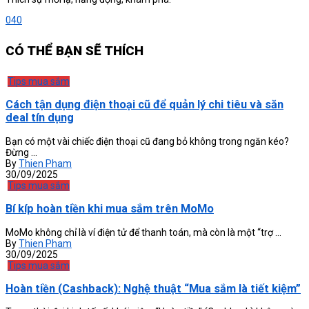
0
40
CÓ THỂ BẠN SẼ THÍCH
Tips mua sắm
Cách tận dụng điện thoại cũ để quản lý chi tiêu và săn
deal tín dụng
Bạn có một vài chiếc điện thoại cũ đang bỏ không trong ngăn kéo?
Đừng ...
By
Thien Pham
30/09/2025
Tips mua sắm
Bí kíp hoàn tiền khi mua sắm trên MoMo
MoMo không chỉ là ví điện tử để thanh toán, mà còn là một “trợ ...
By
Thien Pham
30/09/2025
Tips mua sắm
Hoàn tiền (Cashback): Nghệ thuật “Mua sắm là tiết kiệm”