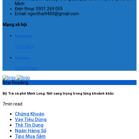
Minh
Điện thoại: 0931 269 055
Email: ngocthai9400@gmail.com
Mạng xã hội
Facebook
923 Likes
Youtube
Subscribers
Now Reading
Bộ Trà cà phê Minh Long: Nét sang trọng trong từng khoảnh khắc
7
min read
Chứng Khoán
Vay Tiêu Dùng
Thẻ Tín Dụng
Ngân Hàng Số
Tips Mua Sắm